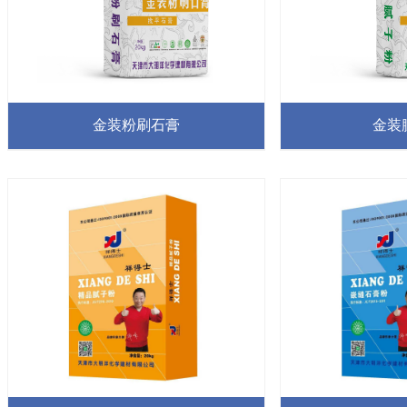
金装粉刷石膏
金装