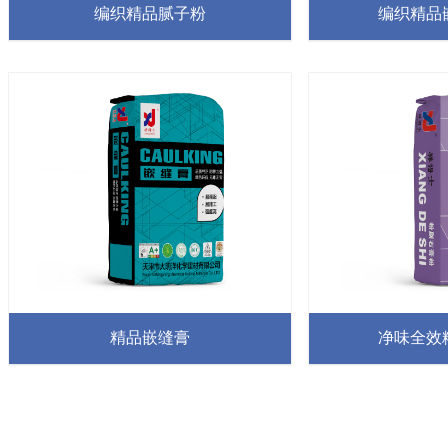
编织精品腻子粉
编织精品
精品嵌缝膏
净味全效